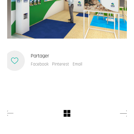
Qui suis-je.
Je suis un free-lance multi-fonctionnel,
épicurien et féru de nouvelles tendances.
Partager
Dites moi bonjour
antoinegroell@gmail.com
Facebook
Pinterest
Email
Eclipsium Action Game
© Antoine GROELL Copyright 2019. All Rights Reserved.