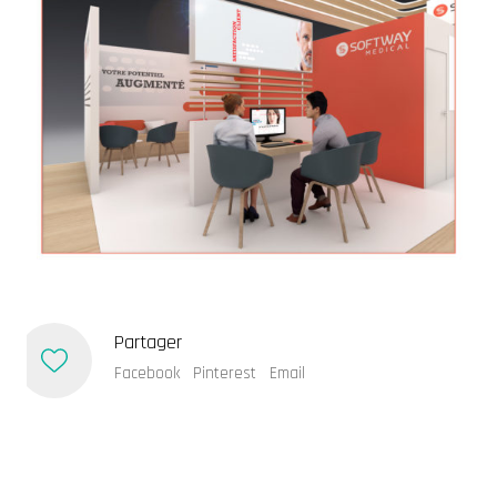
Qui suis-je.
Je suis un free-lance multi-fonctionnel,
épicurien et féru de nouvelles tendances.
Partager
Dites moi bonjour
antoinegroell@gmail.com
Facebook
Pinterest
Email
Eclipsium Action Game